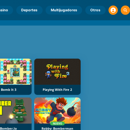
sino
Deportes
Multijugadores
Otros
Bomb It 3
Playing With Fire 2
NUEVO
Bomber.io
Robby: Bomberman