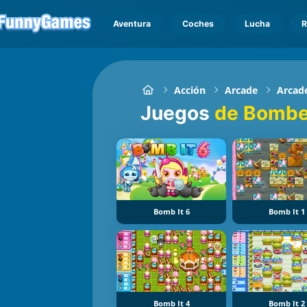
Aventura
Coches
Lucha
R
Acción
Arcade
Arcade
Juegos
de Bomb
Bomb It 6
Bomb It 1
Bomb It 4
Bomb It 2