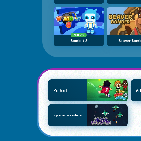
NUEVO
Bomb It 8
Beaver Bom
Pinball
Ar
Space Invaders