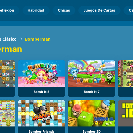
eflexión
Habilidad
Chicas
Juegos De Cartas
Ca
 Clásico
Bomberman
erman
Bomb It 5
Bomb It 7
Bomber Friends
Bomber 3D