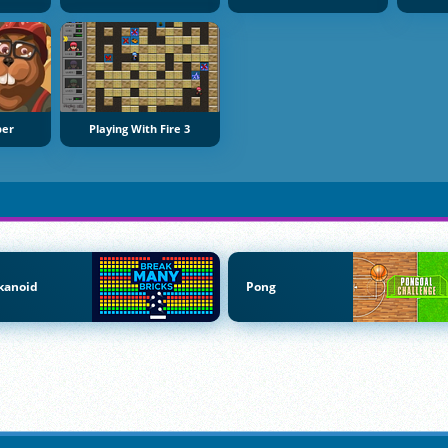
ber
Playing With Fire 3
kanoid
Pong