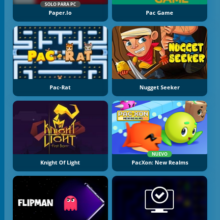
SOLO PARA PC
Paper.io
Pac Game
Pac-Rat
Nugget Seeker
NUEVO
Knight Of Light
PacXon: New Realms