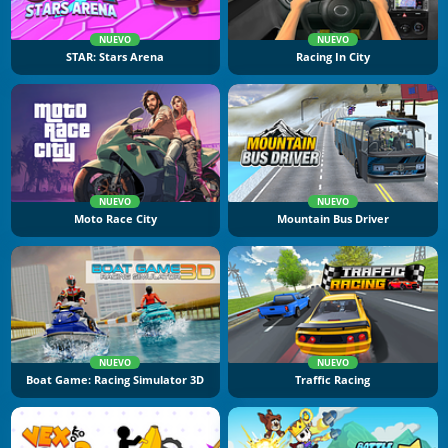
NUEVO
NUEVO
STAR: Stars Arena
Racing In City
NUEVO
NUEVO
Moto Race City
Mountain Bus Driver
NUEVO
NUEVO
Boat Game: Racing Simulator 3D
Traffic Racing