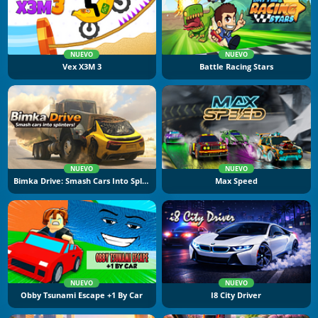
NUEVO
NUEVO
Vex X3M 3
Battle Racing Stars
NUEVO
NUEVO
Bimka Drive: Smash Cars Into Splinters
Max Speed
NUEVO
NUEVO
Obby Tsunami Escape +1 By Car
I8 City Driver