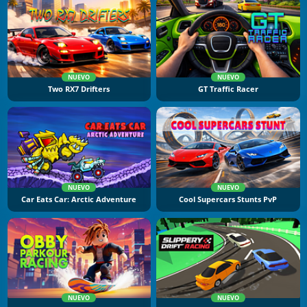
NUEVO
NUEVO
Two RX7 Drifters
GT Traffic Racer
NUEVO
NUEVO
Car Eats Car: Arctic Adventure
Cool Supercars Stunts PvP
NUEVO
NUEVO