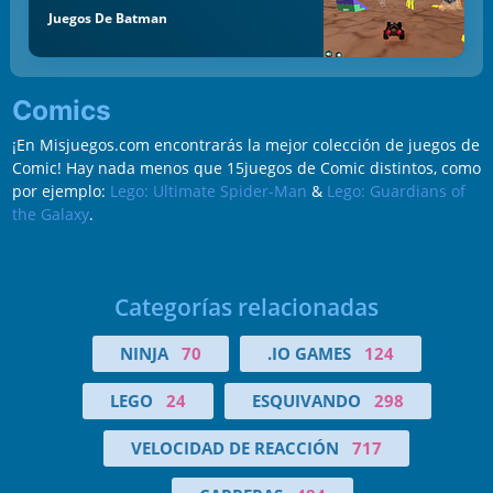
Juegos De Batman
Comics
¡En Misjuegos.com encontrarás la mejor colección de juegos de
Comic! Hay nada menos que 15juegos de Comic distintos, como
por ejemplo:
Lego: Ultimate Spider-Man
&
Lego: Guardians of
the Galaxy
.
Categorías relacionadas
NINJA
70
.IO GAMES
124
LEGO
24
ESQUIVANDO
298
VELOCIDAD DE REACCIÓN
717