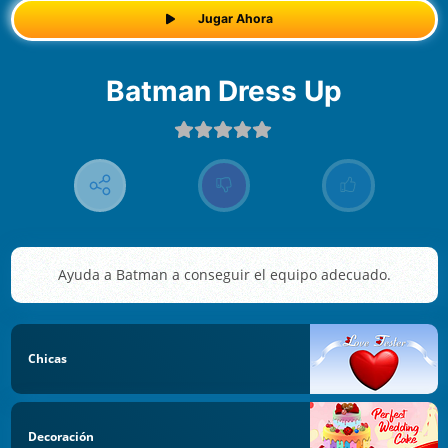
Jugar Ahora
Batman Dress Up
Ayuda a Batman a conseguir el equipo adecuado.
Chicas
Decoración