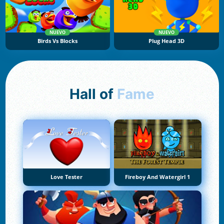
NUEVO
NUEVO
Birds Vs Blocks
Plug Head 3D
Hall of
Fame
Love Tester
Fireboy And Watergirl 1