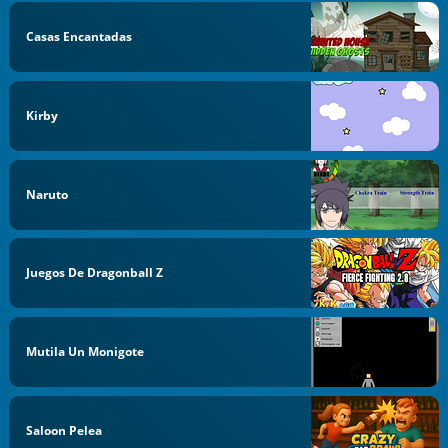
Casas Encantadas
Kirby
Naruto
Juegos De Dragonball Z
Mutila Un Monigote
Saloon Pelea