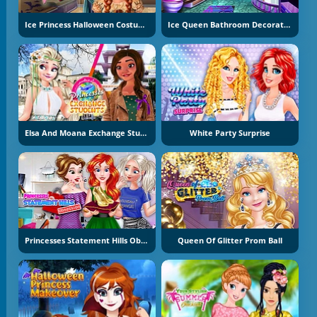
Ice Princess Halloween Costumes
Ice Queen Bathroom Decoration
Elsa And Moana Exchange Students
White Party Surprise
Princesses Statement Hills Obsession
Queen Of Glitter Prom Ball