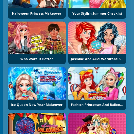
Halloween Princess Makeover
Your Stylish Summer Checklist
Who Wore It Better
Jasmine And Ariel Wardrobe Swap
Ice Queen New Year Makeover
Fashion Princesses And Balloon Festival