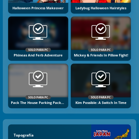
Halloween Princess Makeover
Ladybug Halloween Hairstyles
SOLO PARA PC
SOLO PARA PC
Phineas And Ferb Adventure
Mickey & Friends In Pillow Fight!
SOLO PARA PC
SOLO PARA PC
Pack The House Parking Packers
Kim Possible: A Switch In Time
Topografía