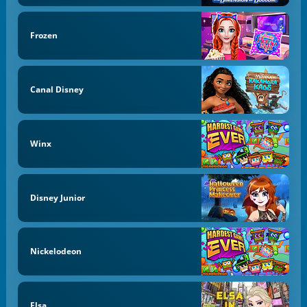
Frozen
Canal Disney
Winx
Disney Junior
Nickelodeon
Elsa