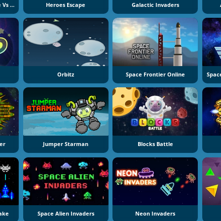
Star Wars: Lego Empire Vs Rebels
Heroes Escape
Galactic Invaders
Orbitz
Space Frontier Online
er
Jumper Starman
Blocks Battle
ake
Space Alien Invaders
Neon Invaders