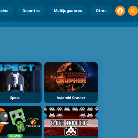
sino
Deportes
Multijugadores
Otros
Spect
Asteroid Crusher
NUEVO