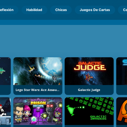
eflexión
Habilidad
Chicas
Juegos De Cartas
Ca
Lego Star Wars: Ace Assault 2
Galactic Judge