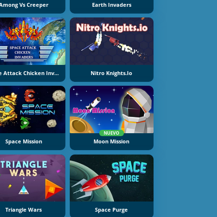
Among Vs Creeper
Earth Invaders
Space Attack Chicken Invaders
Nitro Knights.Io
NUEVO
Space Mission
Moon Mission
Triangle Wars
Space Purge