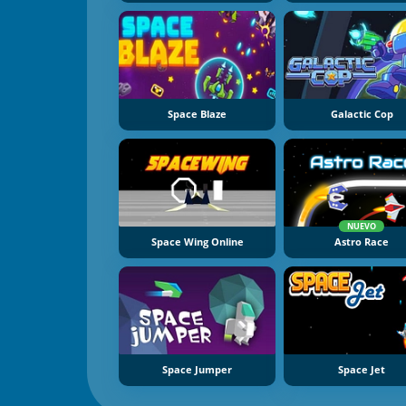
Space Blaze
Galactic Cop
NUEVO
Space Wing Online
Astro Race
Space Jumper
Space Jet