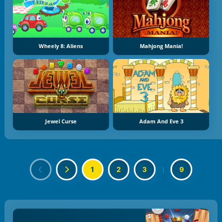
Wheely 8: Aliens
Mahjong Mania!
Jewel Curse
Adam And Eve 3
1
2
3
|
9