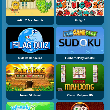
Adán Y Eva: Zombis
Shuigo 2
Quiz De Banderas
FunGamePlay Sudoku
Tower Of Hanoi
Classic Mahjong HD