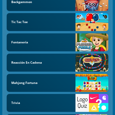
Backgammon
Tic Tac Toe
Fontanería
Reacción En Cadena
Mahjong Fortuna
Trivia