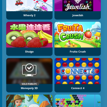
Wheely 2
Jewelish
Shuigo
Fruita Crush
SOLO PARA PC
Monopoly 3D
Connect 4