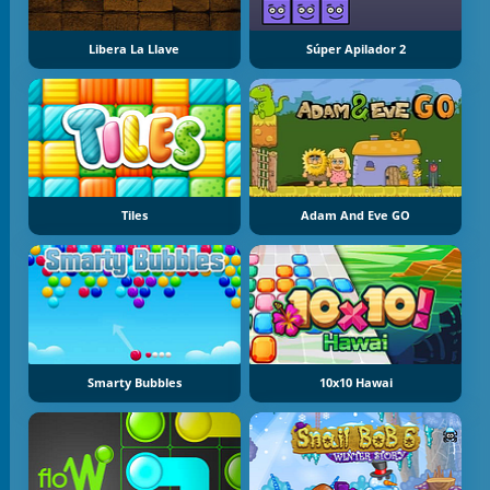
Libera La Llave
Súper Apilador 2
Tiles
Adam And Eve GO
Smarty Bubbles
10x10 Hawai