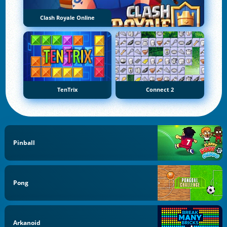
Clash Royale Online
TenTrix
Connect 2
Pinball
Pong
Arkanoid