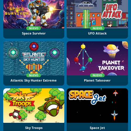
NUEVO
NUEVO
Space Survivor
UFO Attack
NUEVO
NUEVO
Atlantic Sky Hunter Extreme
Planet Takeover
Sky Troops
Space Jet