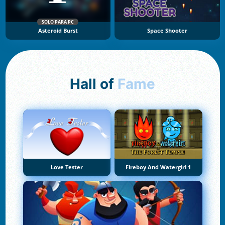
SOLO PARA PC
Asteroid Burst
Space Shooter
Hall of
Fame
Love Tester
Fireboy And Watergirl 1