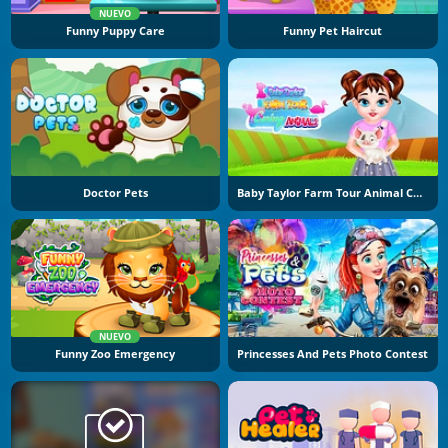
NUEVO
Funny Puppy Care
Funny Pet Haircut
Doctor Pets
Baby Taylor Farm Tour Animal Caring
NUEVO
Funny Zoo Emergency
Princesses And Pets Photo Contest