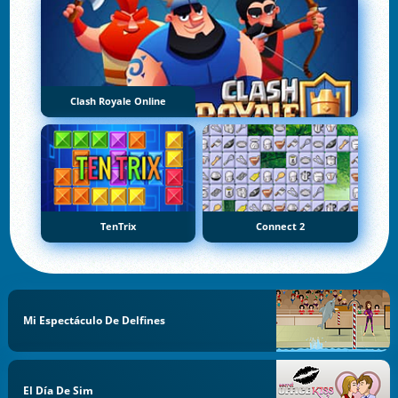
Clash Royale Online
TenTrix
Connect 2
Mi Espectáculo De Delfines
El Día De Sim