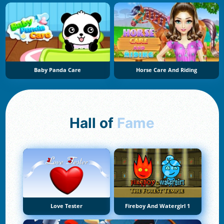
Baby Panda Care
Horse Care And Riding
Hall of
Fame
Love Tester
Fireboy And Watergirl 1