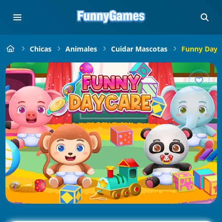
Chicas
Animales
Cuidar Mascotas
Funny Dayc