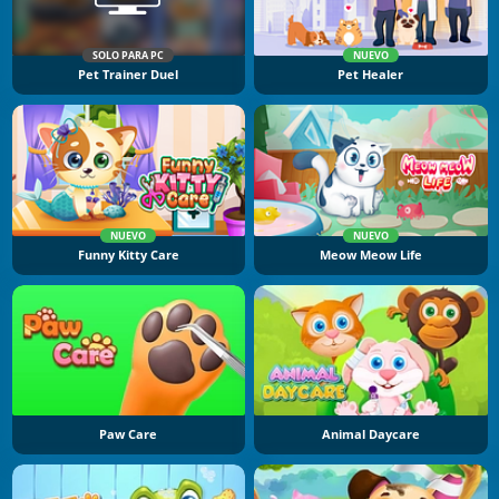
SOLO PARA PC
NUEVO
Pet Trainer Duel
Pet Healer
NUEVO
NUEVO
Funny Kitty Care
Meow Meow Life
Paw Care
Animal Daycare