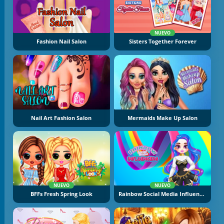
NUEVO
Fashion Nail Salon
Sisters Together Forever
Nail Art Fashion Salon
Mermaids Make Up Salon
NUEVO
NUEVO
BFFs Fresh Spring Look
Rainbow Social Media Influencers