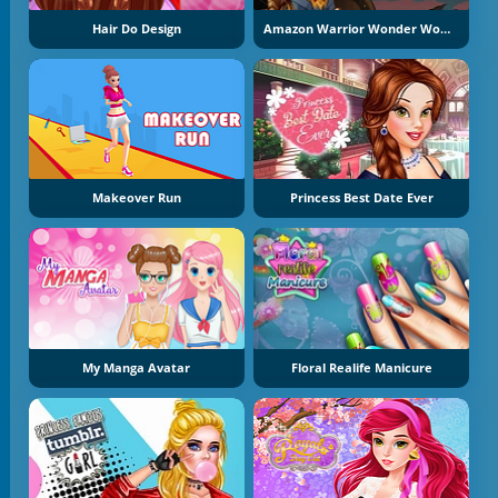
Hair Do Design
Amazon Warrior Wonder Woman Dress Up
Makeover Run
Princess Best Date Ever
My Manga Avatar
Floral Realife Manicure