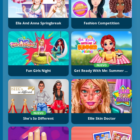
Ella And Anna Springbreak
Fashion Competition
NUEVO
Fun Girls Night
Get Ready With Me: Summer Picnic
NUEVO
She's So Different
Ellie Skin Doctor