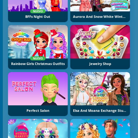
NUEVO
BFFs Night Out
Aurora And Snow White Winter Fashion
NUEVO
Rainbow Girls Christmas Outfits
Jewelry Shop
Perfect Salon
Elsa And Moana Exchange Students