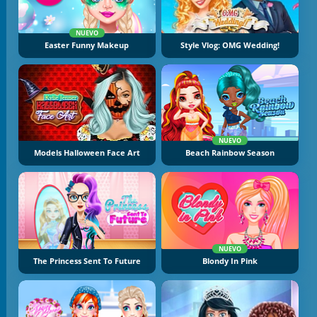
NUEVO
Easter Funny Makeup
Style Vlog: OMG Wedding!
NUEVO
Models Halloween Face Art
Beach Rainbow Season
NUEVO
The Princess Sent To Future
Blondy In Pink