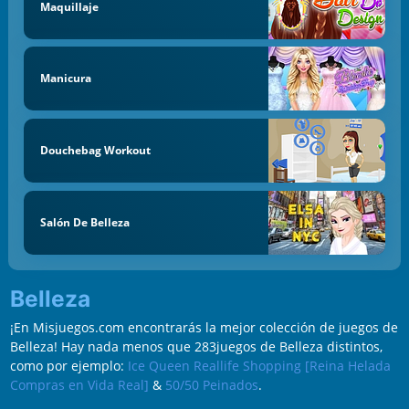
Maquillaje
Manicura
Douchebag Workout
Salón De Belleza
Belleza
¡En Misjuegos.com encontrarás la mejor colección de juegos de
Belleza! Hay nada menos que 283juegos de Belleza distintos,
como por ejemplo:
Ice Queen Reallife Shopping [Reina Helada
Compras en Vida Real]
&
50/50 Peinados
.