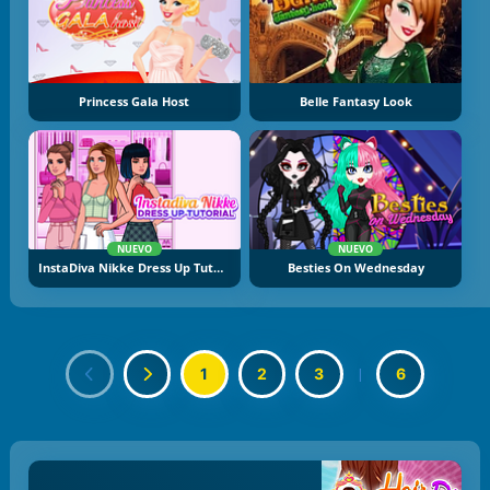
Princess Gala Host
Belle Fantasy Look
NUEVO
NUEVO
InstaDiva Nikke Dress Up Tutorial
Besties On Wednesday
1
2
3
|
6