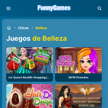
Chicas
Belleza
Juegos
de Belleza
Ice Queen Reallife Shopping [Reina Helada Compras En Vida Real]
50/50 Peinados