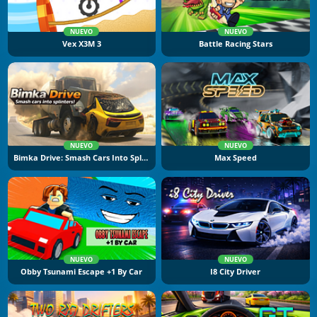
NUEVO
NUEVO
Vex X3M 3
Battle Racing Stars
NUEVO
NUEVO
Bimka Drive: Smash Cars Into Splinters
Max Speed
NUEVO
NUEVO
Obby Tsunami Escape +1 By Car
I8 City Driver