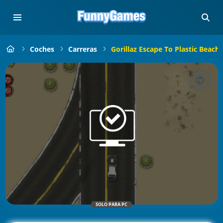
Coches
Carreras
Gorillaz Escape To Plastic Beach
SOLO PARA PC