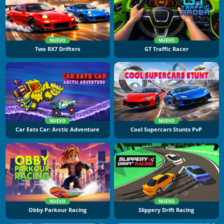
NUEVO
NUEVO
Two RX7 Drifters
GT Traffic Racer
NUEVO
NUEVO
Car Eats Car: Arctic Adventure
Cool Supercars Stunts PvP
NUEVO
NUEVO
Obby Parkour Racing
Slippery Drift Racing