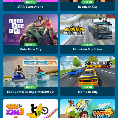
NUEVO
NUEVO
STAR: Stars Arena
Racing In City
NUEVO
NUEVO
Moto Race City
Mountain Bus Driver
NUEVO
NUEVO
Boat Game: Racing Simulator 3D
Traffic Racing