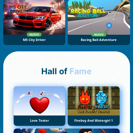
NUEVO
NUEVO
M5 City Driver
Racing Ball Adventure
Hall of
Fame
Love Tester
Fireboy And Watergirl 1