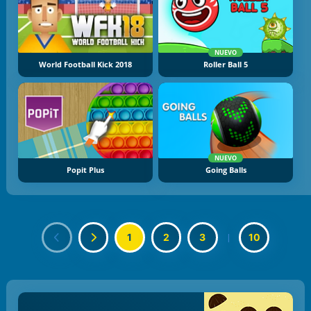
NUEVO
World Football Kick 2018
Roller Ball 5
NUEVO
Popit Plus
Going Balls
1
2
3
|
10