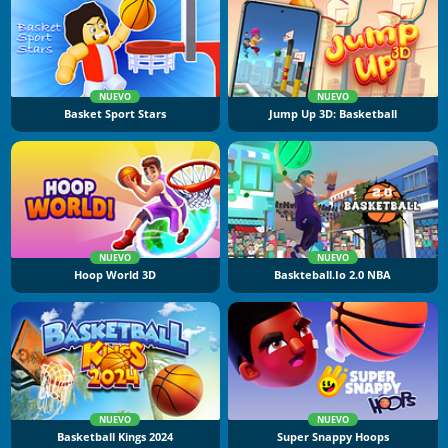
NUEVO
NUEVO
Basket Sport Stars
Jump Up 3D: Basketball
NUEVO
NUEVO
Hoop World 3D
Baskteball.io 2.0 NBA
NUEVO
NUEVO
Basketball Kings 2024
Super Snappy Hoops