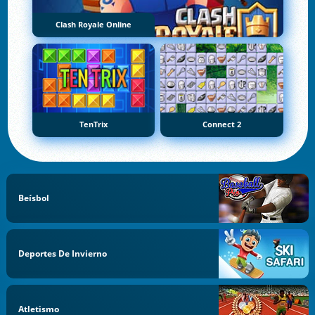
Clash Royale Online
TenTrix
Connect 2
Beísbol
Deportes De Invierno
Atletismo