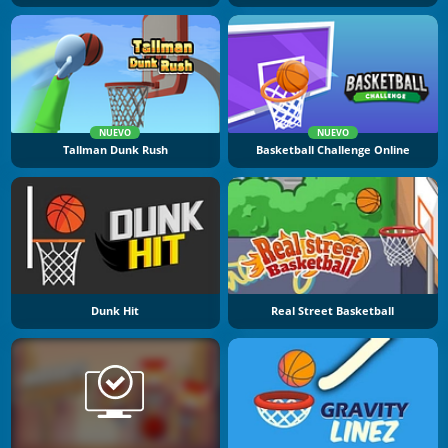
NUEVO
NUEVO
Tallman Dunk Rush
Basketball Challenge Online
Dunk Hit
Real Street Basketball