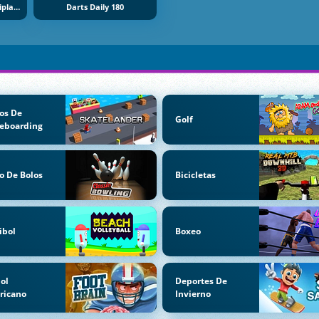
Dart Tournament Multiplayer
Darts Daily 180
os De
Golf
eboarding
o De Bolos
Bicicletas
ibol
Boxeo
ol
Deportes De
ricano
Invierno