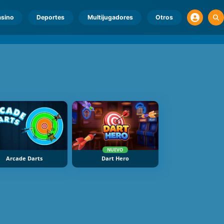
sino
Deportes
Multijugadores
Otros
NUEVO
Arcade Darts
Dart Hero