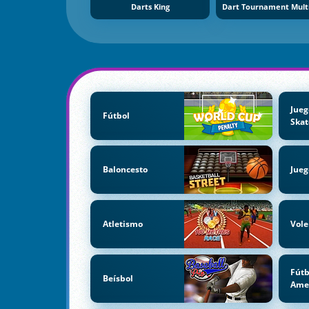
Darts King
Jueg
Fútbol
Skat
Baloncesto
Jueg
Atletismo
Vole
Fútb
Beísbol
Ame