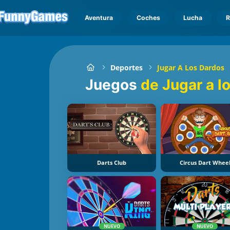
Aventura
Coches
Lucha
R
Deportes
Jugar A Los Dardos
Juegos
de Jugar a l
Darts Club
Circus Dart Whee
NUEVO
NUEVO