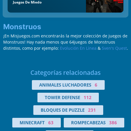
Juegos De Miedo
Monstruos
¡En Misjuegos.com encontrarás la mejor colección de juegos de
Monstruos! Hay nada menos que 64juegos de Monstruos
distintos, como por ejemplo:
Evolución En Línea
&
Sven's Quest
.
Categorías relacionadas
ANIMALES LUCHADORES
6
TOWER DEFENSE
112
BLOQUES DE PUZZLE
231
MINECRAFT
63
ROMPECABEZAS
386