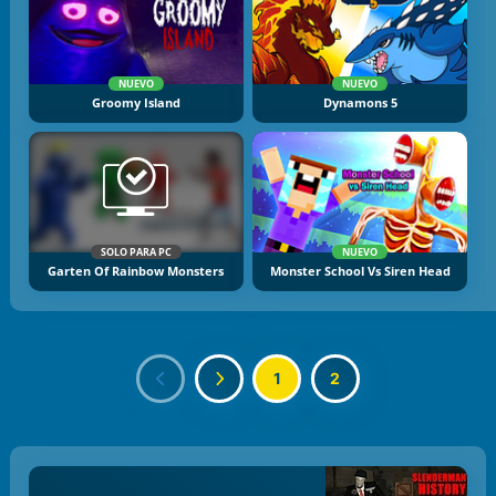
NUEVO
NUEVO
Groomy Island
Dynamons 5
SOLO PARA PC
NUEVO
Garten Of Rainbow Monsters
Monster School Vs Siren Head
1
2