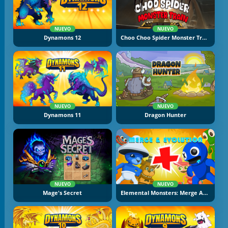
NUEVO
NUEVO
Dynamons 12
Choo Choo Spider Monster Train
NUEVO
NUEVO
Dynamons 11
Dragon Hunter
NUEVO
NUEVO
Mage's Secret
Elemental Monsters: Merge And Evolution