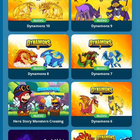
NUEVO
NUEVO
Dynamons 10
Dynamons 9
NUEVO
NUEVO
Dynamons 8
Dynamons 7
NUEVO
NUEVO
Hero Story Monsters Crossing
Dynamons 6