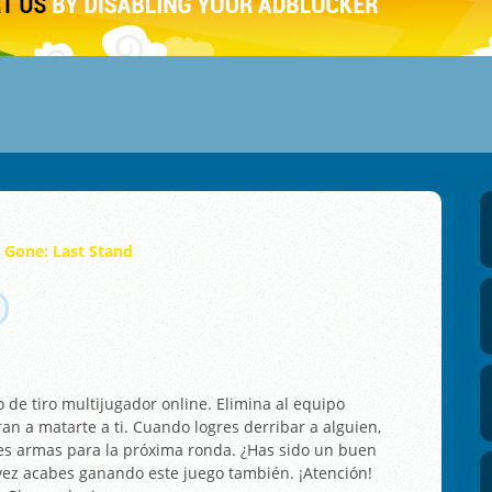
 Gone: Last Stand
 de tiro multijugador online. Elimina al equipo
n a matarte a ti. Cuando logres derribar a alguien,
s armas para la próxima ronda. ¿Has sido un buen
vez acabes ganando este juego también. ¡Atención!