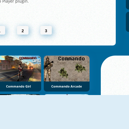
b Player plugin.
1
2
3
Commando Girl
Commando Arcade
Counter City Strike Commando
Blocky Sharpshooter