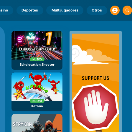
sino
Deportes
Multijugadores
Otros
NUEVO
Echolocation Shooter
NUEVO
Katana