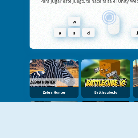
Para jugar este juego, te hace falta el Unity We
w
a
s
d
Zebra Hunter
Battlecube.io
Commando Attack
Galactic Force