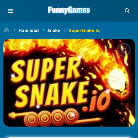
Habilidad
Snake
SuperSnake.io