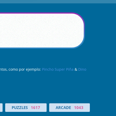
ntos, como por ejemplo:
Pincho Super Piña
&
Dino
PUZZLES
1617
ARCADE
1043