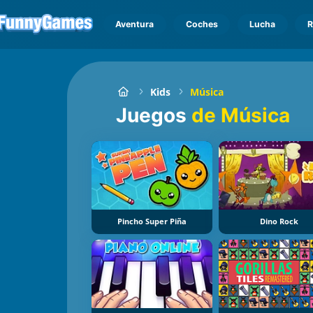
Aventura
Coches
Lucha
R
Kids
Música
Juegos
de Música
Pincho Super Piña
Dino Rock