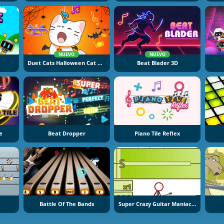
NUEVO
NUEVO
Duet Cats Halloween Cat Music
Beat Blader 3D
e
Beat Dropper
Piano Tile Reflex
Battle Of The Bands
Super Crazy Guitar Maniac Deluxe 2