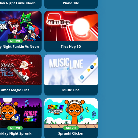
day Night Funki Noob
Piano Tile
NUEVO
y Night Funkin Vs Neon
Tiles Hop 3D
Xmas Magic Tiles
Music Line
NUEVO
NUEVO
riday Night Sprunki
Sprunki Clicker