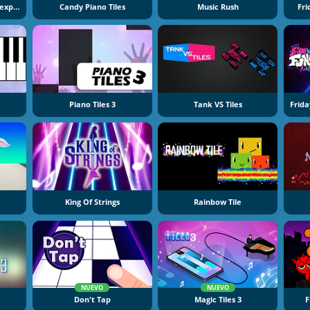
Gorillas Tiles Of The Unexpected
Candy Piano Tiles
Music Rush
Fri
Piano Tiles 3
Tank VS Tiles
Frida
King Of Strings
Rainbow Tile
NUEVO
NUEVO
Don't Tap
Magic Tiles 3
F