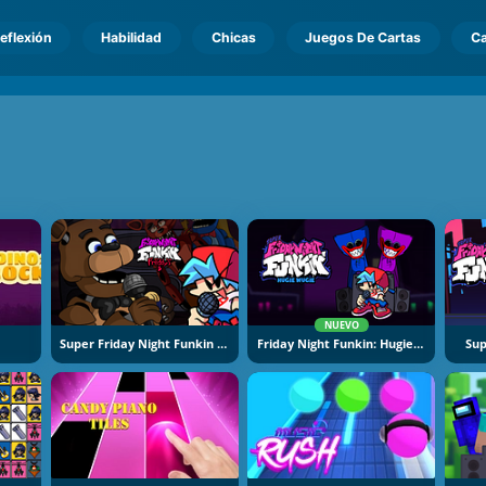
eflexión
Habilidad
Chicas
Juegos De Cartas
Ca
NUEVO
Super Friday Night Funkin At Freddys 2
Friday Night Funkin: Hugie Wugie
Sup