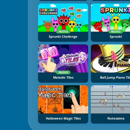
NUEVO
NUEVO
Sprunki Challenge
Sprunki
NUEVO
Melodic Tiles
Ball Jump Piano Til
Halloween Magic Tiles
Notessimo