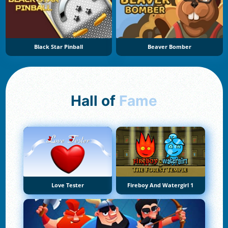
Black Star Pinball
Beaver Bomber
Hall of
Fame
Love Tester
Fireboy And Watergirl 1