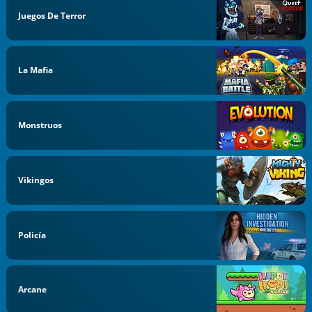
Juegos De Terror
La Mafia
Monstruos
Vikingos
Policía
Arcane