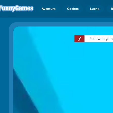
Aventura
Coches
Lucha
R
Esta web ya n