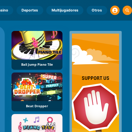
sino
Deportes
Multijugadores
Otros
Ball Jump Piano Tile
Beat Dropper