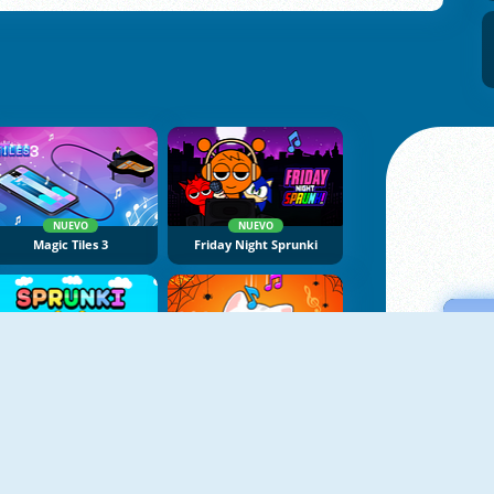
NUEVO
NUEVO
Magic Tiles 3
Friday Night Sprunki
NUEVO
NUEVO
Sprunki
Duet Cats Halloween Cat Music