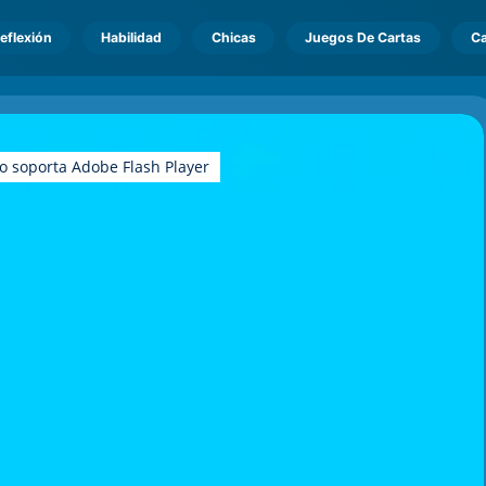
eflexión
Habilidad
Chicas
Juegos De Cartas
Ca
o soporta Adobe Flash Player