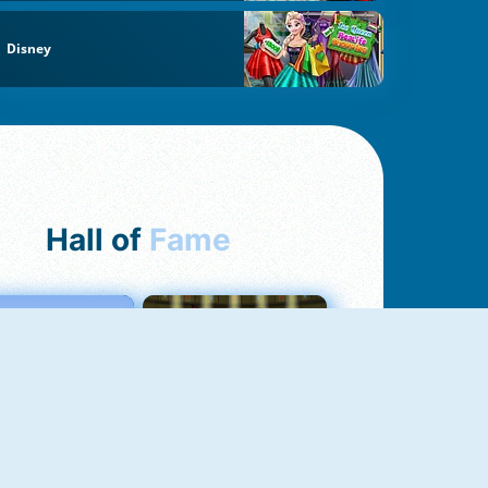
Disney
Hall of
Fame
Love Tester
Fireboy And Watergirl 1