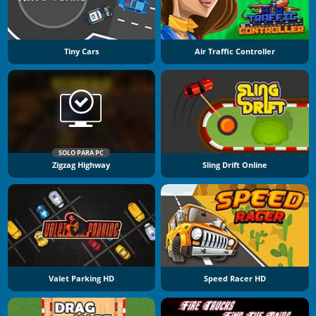
Tiny Cars
Air Traffic Controller
SOLO PARA PC
Zigzag Highway
Sling Drift Online
Valet Parking HD
Speed Racer HD