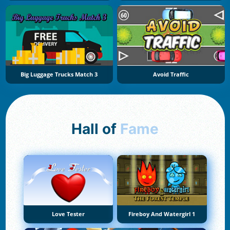
Big Luggage Trucks Match 3
Avoid Traffic
Hall of
Fame
Love Tester
Fireboy And Watergirl 1