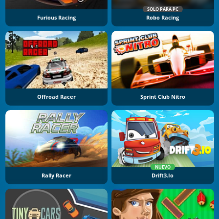
SOLO PARA PC
Furious Racing
Robo Racing
Offroad Racer
Sprint Club Nitro
NUEVO
Rally Racer
Drift3.io