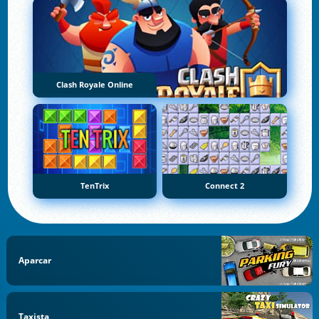
Clash Royale Online
TenTrix
Connect 2
Aparcar
Taxista