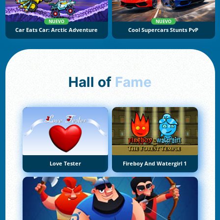
NUEVO
NUEVO
Car Eats Car: Arctic Adventure
Cool Supercars Stunts PvP
Hall of
Fame
Love Tester
Fireboy And Watergirl 1