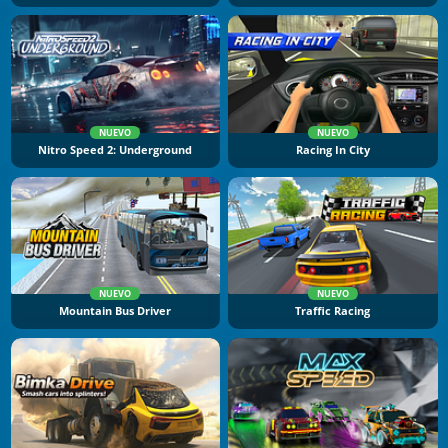
NUEVO
NUEVO
Nitro Speed 2: Underground
Racing In City
NUEVO
NUEVO
Mountain Bus Driver
Traffic Racing