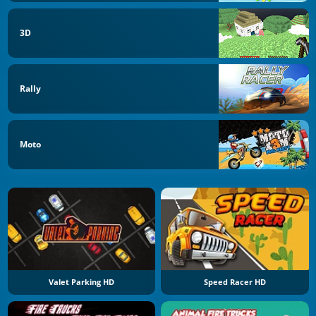
3D
Rally
Moto
Valet Parking HD
Speed Racer HD