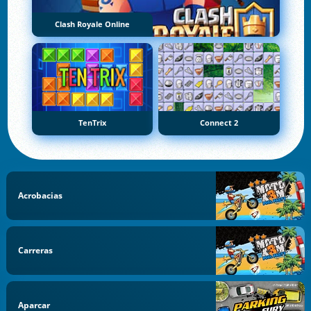
Clash Royale Online
TenTrix
Connect 2
Acrobacias
Carreras
Aparcar