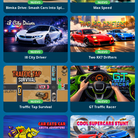
NUEVO
NUEVO
Bimka Drive: Smash Cars Into Splinters
Max Speed
NUEVO
NUEVO
I8 City Driver
Two RX7 Drifters
NUEVO
NUEVO
Traffic Tap Survival
GT Traffic Racer