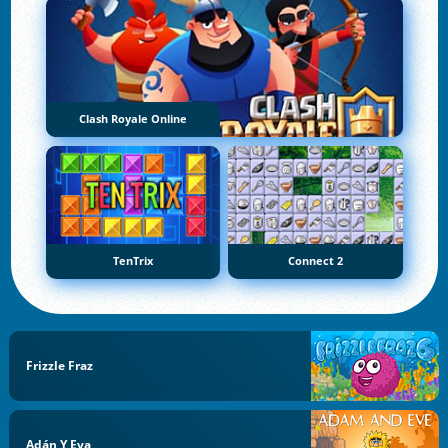
Clash Royale Online
TenTrix
Connect 2
Frizzle Fraz
Adán Y Eva