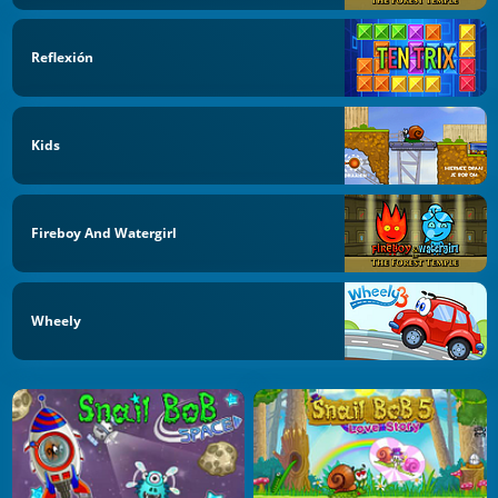
Reflexión
Kids
Fireboy And Watergirl
Wheely