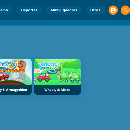
sino
Deportes
Multijugadores
Otros
y 5: Armageddon
Wheely 8: Aliens