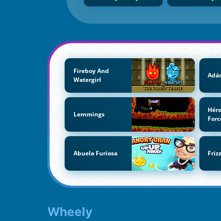
Fireboy And
Adán
Watergirl
Héro
Lemmings
Forc
Abuela Furiosa
Friz
Wheely