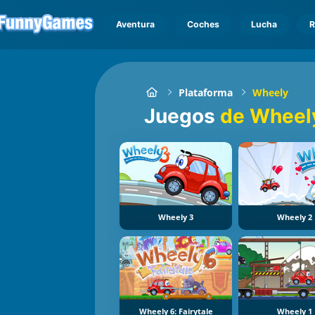
Aventura
Coches
Lucha
R
Plataforma
Wheely
Juegos
de Wheel
Wheely 3
Wheely 2
Wheely 6: Fairytale
Wheely 1