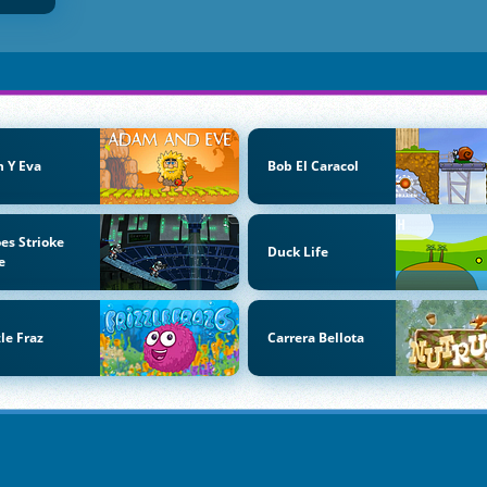
 Y Eva
Bob El Caracol
es Strioke
Duck Life
e
zle Fraz
Carrera Bellota