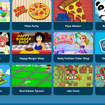
k
Pizza Party
Pizza Master
B
e
Happy Burger Shop
Baby Fashion Tailor Shop
V
on
Real Estate Tycoon
Idle Farm