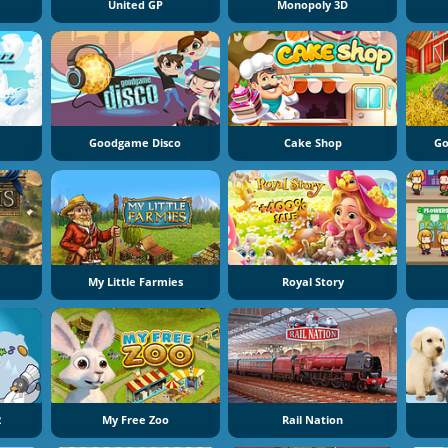
United GP
Monopoly 3D
Goodgame Disco
Cake Shop
Go
My Little Farmies
Royal Story
2
My Free Zoo
Rail Nation