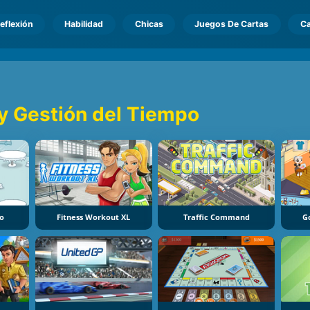
eflexión
Habilidad
Chicas
Juegos De Cartas
Ca
y Gestión del Tiempo
no
Fitness Workout XL
Traffic Command
G