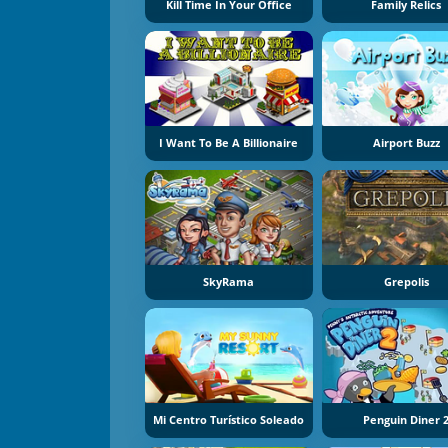
Kill Time In Your Office
Family Relics
I Want To Be A Billionaire
Airport Buzz
SkyRama
Grepolis
Mi Centro Turístico Soleado
Penguin Diner 