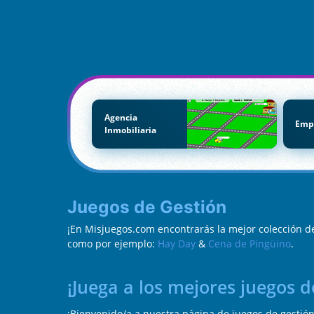
Agencia
Emp
Inmobiliaria
Juegos de Gestión
¡En Misjuegos.com encontrarás la mejor colección d
como por ejemplo:
Hay Day
&
Cena de Pingüino
.
¡Juega a los mejores juegos 
¡Bienvenido/a a nuestra página de juegos de gestión