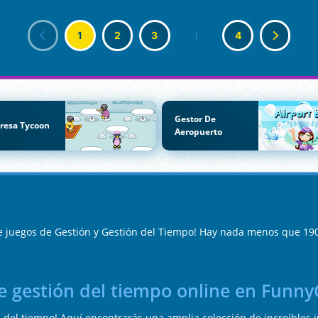
1
2
3
|
4
Gestor De
resa Tycoon
Aeropuerto
e juegos de Gestión y Gestión del Tiempo! Hay nada menos que 190j
de gestión del tiempo online en Funn
 del tiempo! Aquí encontrarás una amplia colección de increíbles j