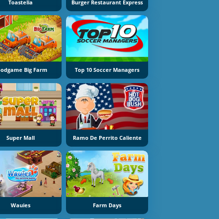
Toastelia
Burger Restaurant Express
odgame Big Farm
Top 10 Soccer Managers
Super Mall
Ramo De Perrito Caliente
Wauies
Farm Days