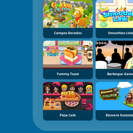
Campos Dorados
Smoothies Lin
Yummy Toast
Barbeque Gam
Pizza Cafe
Element Evoluti