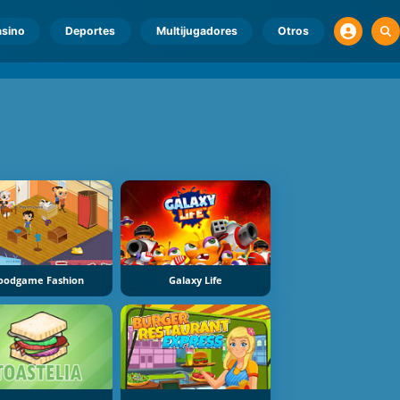
sino
Deportes
Multijugadores
Otros
oodgame Fashion
Galaxy Life