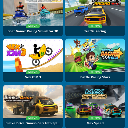
NUEVO
NUEVO
Boat Game: Racing Simulator 3D
Traffic Racing
NUEVO
NUEVO
Vex X3M 3
Battle Racing Stars
NUEVO
NUEVO
Bimka Drive: Smash Cars Into Splinters
Max Speed