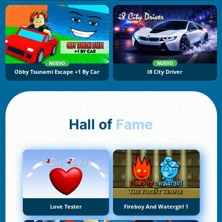
NUEVO
NUEVO
Obby Tsunami Escape +1 By Car
I8 City Driver
Hall of
Fame
Love Tester
Fireboy And Watergirl 1