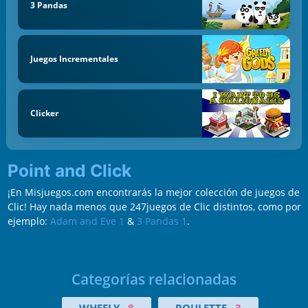
3 Pandas
Juegos Incrementales
Clicker
Point and Click
¡En Misjuegos.com encontrarás la mejor colección de juegos de
Clic! Hay nada menos que 247juegos de Clic distintos, como por
ejemplo:
Adam and Eve 1
&
3 Pandas 1
.
Categorías relacionadas
WHEELY
8
ROULETTE
3