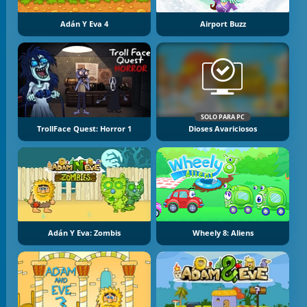
Adán Y Eva 4
Airport Buzz
SOLO PARA PC
TrollFace Quest: Horror 1
Dioses Avariciosos
Adán Y Eva: Zombis
Wheely 8: Aliens