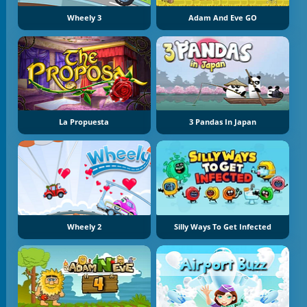
Wheely 3
Adam And Eve GO
La Propuesta
3 Pandas In Japan
Wheely 2
Silly Ways To Get Infected