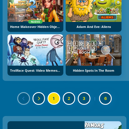
NUEVO
Home Makeover Hidden Object 2
Adam And Eve: Aliens
Trollface Quest: Video Memes And TV Shows
Hidden Spots In The Room
1
2
3
|
6