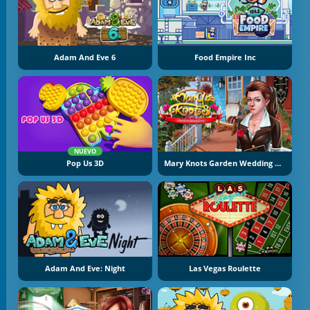
Adam And Eve 6
Food Empire Inc
NUEVO
Pop Us 3D
Mary Knots Garden Wedding Hidden Object
Adam And Eve: Night
Las Vegas Roulette