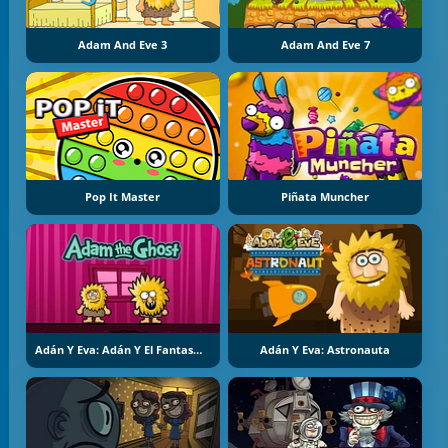
Adam And Eve 3
Adam And Eve 7
Pop It Master
Piñata Muncher
Adán Y Eva: Adán Y El Fantasma
Adán Y Eva: Astronauta