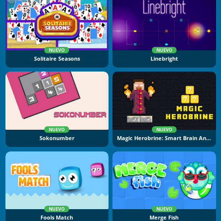
NUEVO
NUEVO
Solitaire Seasons
Linebright
NUEVO
NUEVO
Sokonumber
Magic Herobrine: Smart Brain And Puzzle Quest
NUEVO
NUEVO
Fools Match
Merge Fish