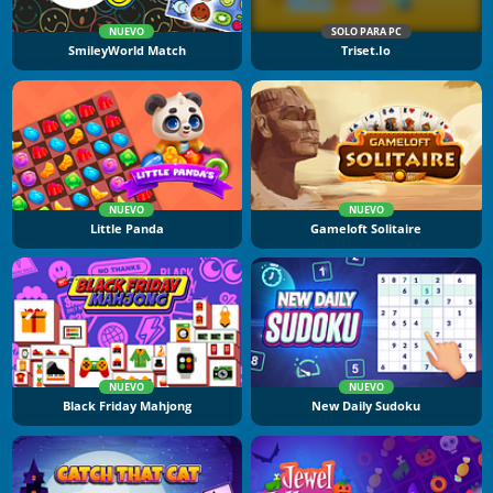
NUEVO
SOLO PARA PC
SmileyWorld Match
Triset.io
NUEVO
NUEVO
Little Panda
Gameloft Solitaire
NUEVO
NUEVO
Black Friday Mahjong
New Daily Sudoku