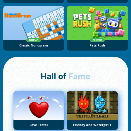
NUEVO
NUEVO
Classic Nonogram
Pets Rush
Hall of
Fame
Love Tester
Fireboy And Watergirl 1