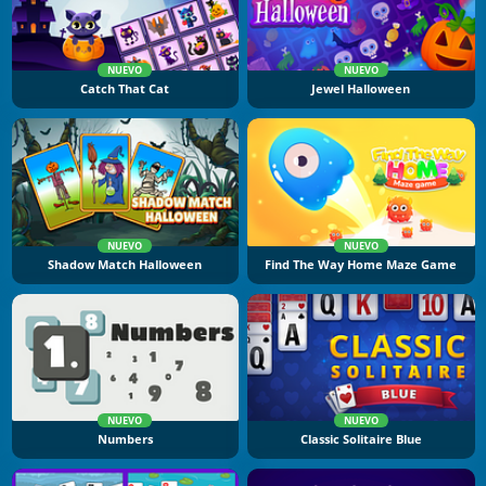
NUEVO
NUEVO
Catch That Cat
Jewel Halloween
NUEVO
NUEVO
Shadow Match Halloween
Find The Way Home Maze Game
NUEVO
NUEVO
Numbers
Classic Solitaire Blue