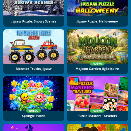
Jigsaw Puzzle: Snowy Scenes
Jigsaw Puzzle: Halloweeny
NUEVO
Monster Trucks Jigsaw
Mojicon Garden JigSolitaire
NUEVO
NUEVO
Springle Puzzle
Puzzle Masters Travelers