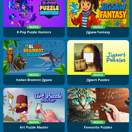
NUEVO
NUEVO
K-Pop Puzzle Hunters
Jigsaw Fantasy
NUEVO
NUEVO
Italian Brainrot Jigsaw
Jigsort Puzzles
NUEVO
NUEVO
Art Puzzle Master
Favourite Puzzles