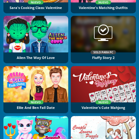
NUEVO
NUEVO
Sara's Cooking Class: Valentine
Valentine's Matching Outfits
SOLO PARA PC
Alien The Way Of Love
Fluffy Story 2
NUEVO
NUEVO
Ellie And Ben Fall Date
Valentine's Cute Mahjong