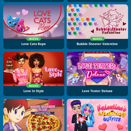
NUEVO
NUEVO
Love Cats Rope
Bubble Shooter Valentine
NUEVO
Love In Style
Love Tester Deluxe