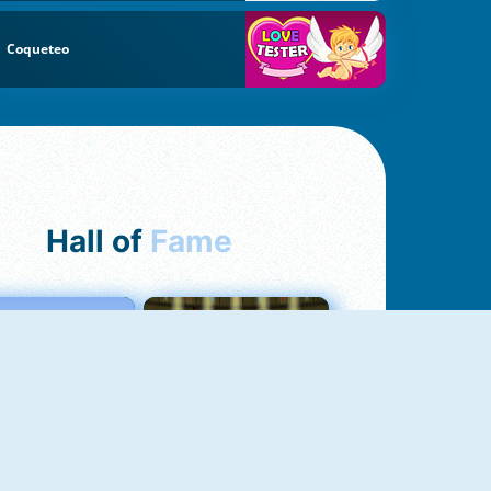
Coqueteo
Hall of
Fame
Love Tester
Fireboy And Watergirl 1