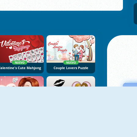
NUEVO
NUEVO
alentine's Cute Mahjong
Couple Lovers Puzzle
Princess Surprise Date
Secret Office Kiss