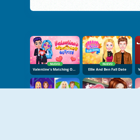
NUEVO
NUEVO
Valentine's Matching Outfits
Ellie And Ben Fall Date
V
NUEVO
Ellie And Ben Insta Fashion
Princess Best Date Ever