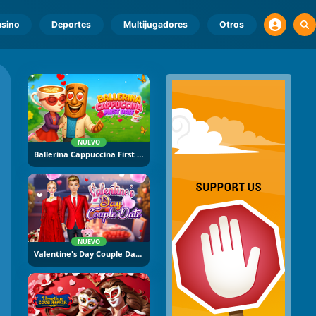
sino
Deportes
Multijugadores
Otros
NUEVO
Ballerina Cappuccina First Date
NUEVO
Valentine's Day Couple Date