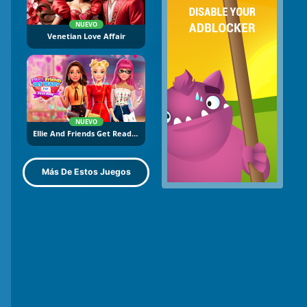
NUEVO
Venetian Love Affair
NUEVO
Ellie And Friends Get Ready For First Date
Más De Estos Juegos