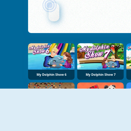
My Dolphin Show 6
My Dolphin Show 7
NUEVO
My Dolphin Show 1
Little Panda