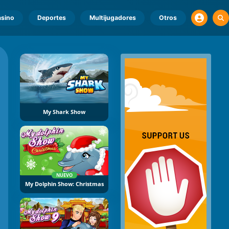
sino
Deportes
Multijugadores
Otros
My Shark Show
NUEVO
My Dolphin Show: Christmas