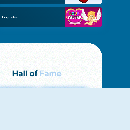
Coqueteo
Hall of
Fame
Love Tester
Fireboy And Watergirl 1