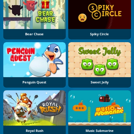
Bear Chase
Spiky Circle
Penguin Quest
Sweet Jelly
Royal Rush
Music Submarine