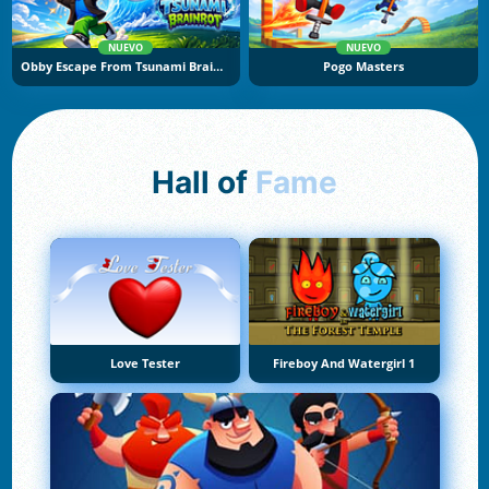
NUEVO
NUEVO
Obby Escape From Tsunami Brainrot
Pogo Masters
Hall of
Fame
Love Tester
Fireboy And Watergirl 1