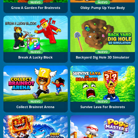
NUEVO
NUEVO
Grow A Garden For Brainrots
Obby: Pump Up Your Body
NUEVO
NUEVO
Break A Lucky Block
Backyard Dig Hole 3D Simulator
NUEVO
NUEVO
Collect Brainrot Arena
Survive Lava For Brainrots