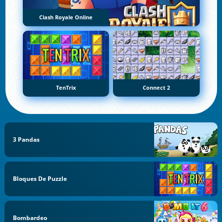
Clash Royale Online
TenTrix
Connect 2
3 Pandas
Bloques De Puzzle
Bombardeo