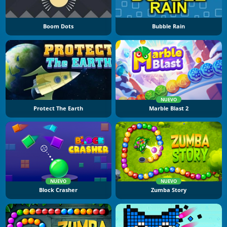
Boom Dots
Bubble Rain
NUEVO
Protect The Earth
Marble Blast 2
NUEVO
NUEVO
Block Crasher
Zumba Story