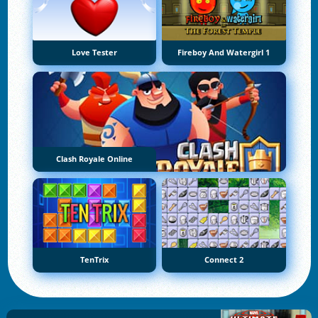
Love Tester
Fireboy And Watergirl 1
Clash Royale Online
TenTrix
Connect 2