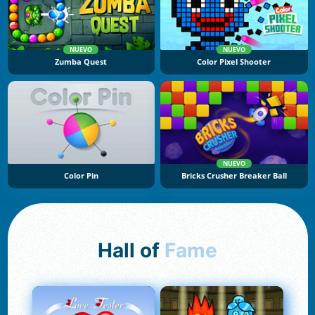
NUEVO
NUEVO
Zumba Quest
Color Pixel Shooter
NUEVO
Color Pin
Bricks Crusher Breaker Ball
Hall of
Fame