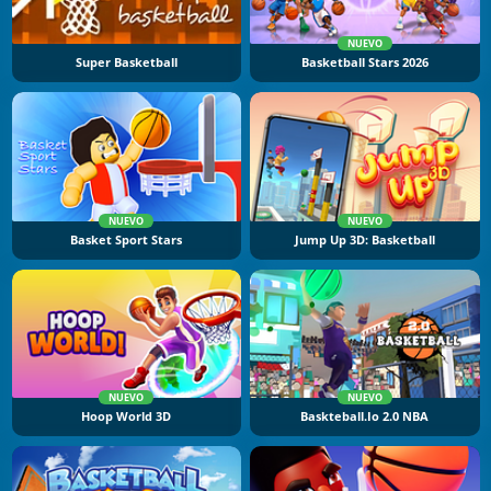
NUEVO
Super Basketball
Basketball Stars 2026
NUEVO
NUEVO
Basket Sport Stars
Jump Up 3D: Basketball
NUEVO
NUEVO
Hoop World 3D
Baskteball.io 2.0 NBA