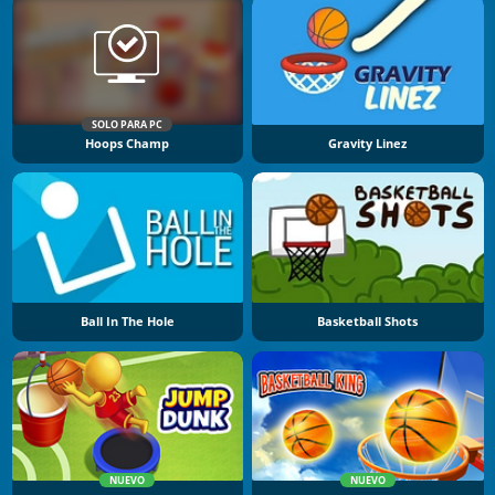
SOLO PARA PC
Hoops Champ
Gravity Linez
Ball In The Hole
Basketball Shots
NUEVO
NUEVO