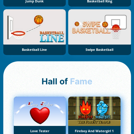
Jump Dunk
Basketball King
Basketball Line
Swipe Basketball
Hall of
Fame
Love Tester
Fireboy And Watergirl 1