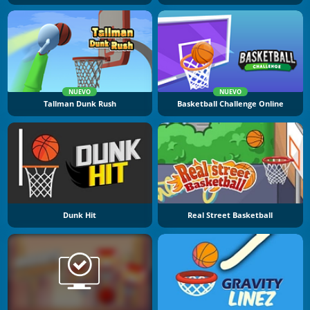
NUEVO
NUEVO
Tallman Dunk Rush
Basketball Challenge Online
Dunk Hit
Real Street Basketball