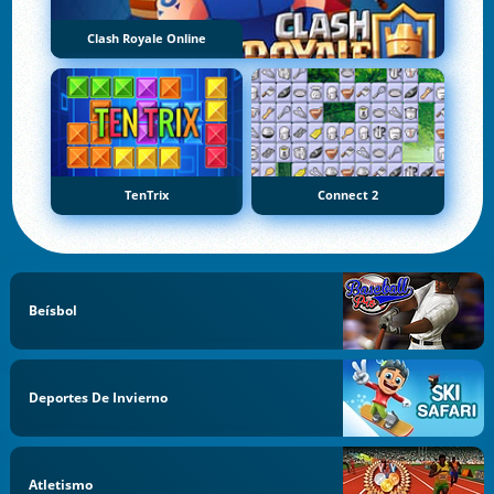
Clash Royale Online
TenTrix
Connect 2
Beísbol
Deportes De Invierno
Atletismo