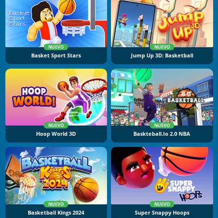
NUEVO
NUEVO
Basket Sport Stars
Jump Up 3D: Basketball
NUEVO
NUEVO
Hoop World 3D
Baskteball.io 2.0 NBA
NUEVO
NUEVO
Basketball Kings 2024
Super Snappy Hoops