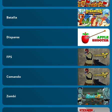
Batalla
Disparos
FPS
Comando
Zombi