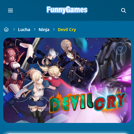
Lucha
Ninja
Devil Cry