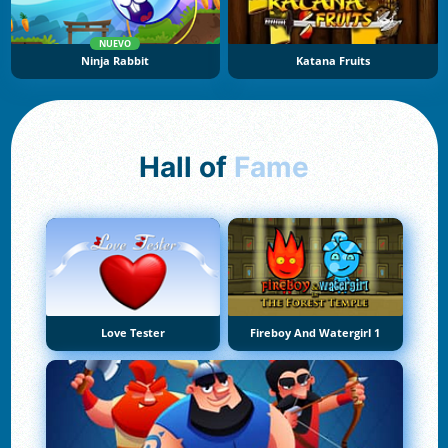
NUEVO
Ninja Rabbit
Katana Fruits
Hall of
Fame
Love Tester
Fireboy And Watergirl 1