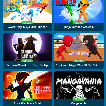
NUEVO
NUEVO
Sword Play! Ninja Slice Runner
Ninja Bamboo Assassin
NUEVO
NUEVO
Samurai Vs Yakuza: Beat Em Up
Stickman Ninja: Way Of The Shinobi
NUEVO
NUEVO
Stick War Ninja Duel
Mangavania