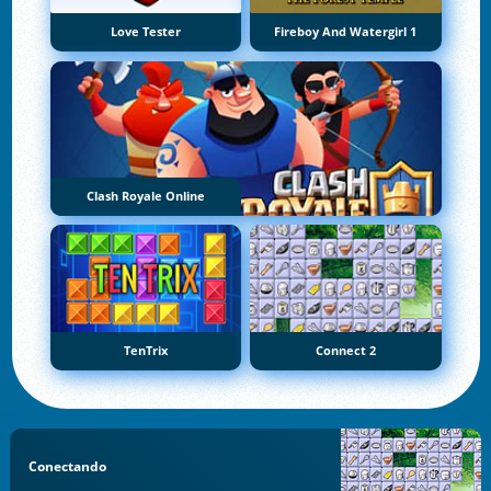
Love Tester
Fireboy And Watergirl 1
Clash Royale Online
TenTrix
Connect 2
Conectando