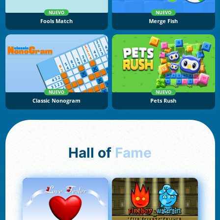
NUEVO
NUEVO
Fools Match
Merge Fish
NUEVO
NUEVO
Classic Nonogram
Pets Rush
Hall of
Fame