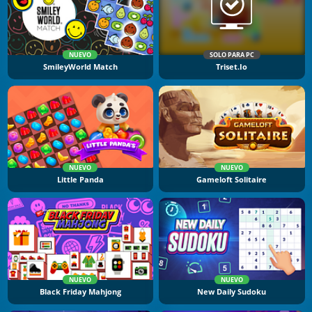
NUEVO
SOLO PARA PC
SmileyWorld Match
Triset.io
NUEVO
NUEVO
Little Panda
Gameloft Solitaire
NUEVO
NUEVO
Black Friday Mahjong
New Daily Sudoku