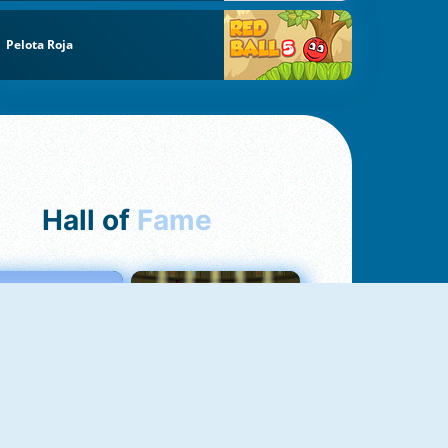
Pelota Roja
Hall of
Fame
Love Tester
Fireboy And Watergirl 1