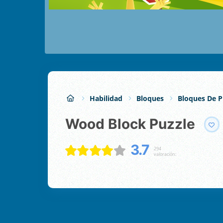
Habilidad
Bloques
Bloques De P
Wood Block Puzzle
3.7
294
valoración: