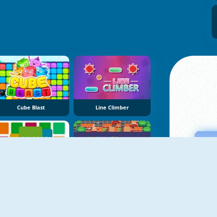
Cube Blast
Line Climber
Merge 2048
Warehousepanic.io