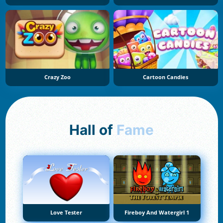
Crazy Zoo
Cartoon Candies
Hall of
Fame
Love Tester
Fireboy And Watergirl 1