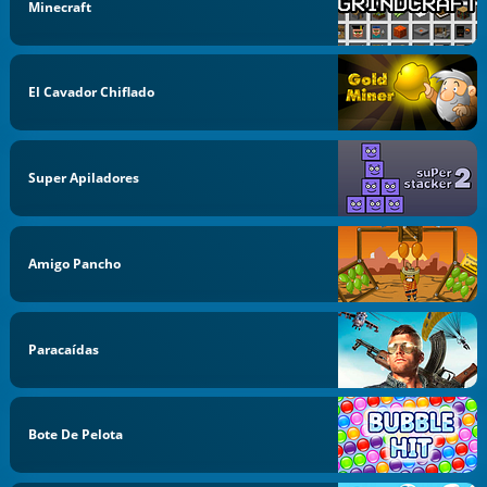
Minecraft
El Cavador Chiflado
Super Apiladores
Amigo Pancho
Paracaídas
Bote De Pelota