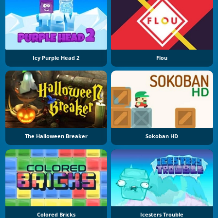
Icy Purple Head 2
Flou
The Halloween Breaker
Sokoban HD
Colored Bricks
Icesters Trouble