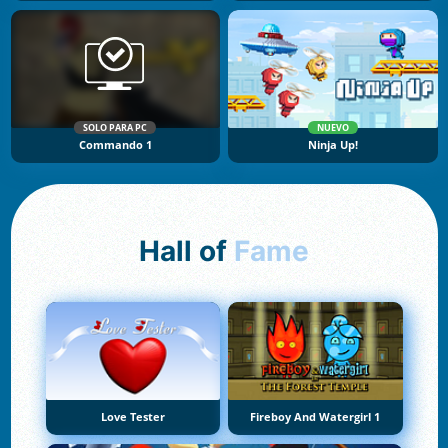
SOLO PARA PC
NUEVO
Commando 1
Ninja Up!
Hall of
Fame
Love Tester
Fireboy And Watergirl 1