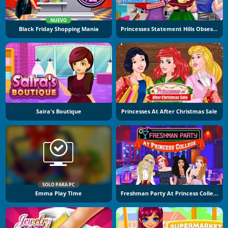
NUEVO
Black Friday Shopping Mania
Princesses Statement Hills Obsession
Saira's Boutique
Princesses At After Christmas Sale
SOLO PARA PC
Emma Play TIme
Freshman Party At Princess College