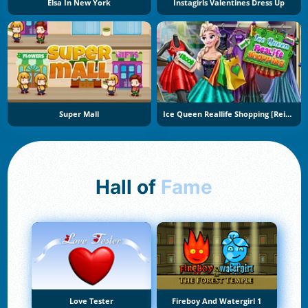
Elsa In New York
Instagirls Valentines Dress Up
Super Mall
Ice Queen Reallife Shopping [Reina Helada Compras En Vida Real]
Hall of
Fame
Love Tester
Fireboy And Watergirl 1