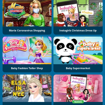
Maria Coronavirus Shopping
Instagirls Christmas Dress Up
Baby Fashion Tailor Shop
Baby Supermarket
NUEVO