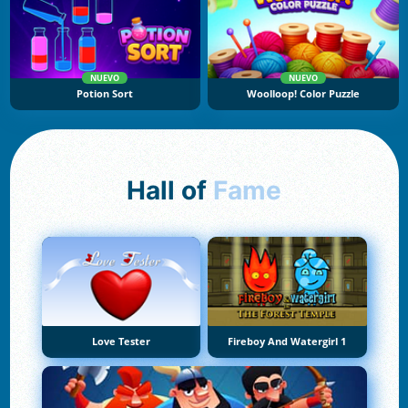
NUEVO
NUEVO
Potion Sort
Woolloop! Color Puzzle
Hall of
Fame
Love Tester
Fireboy And Watergirl 1