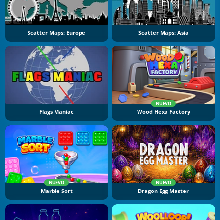
Scatter Maps: Europe
Scatter Maps: Asia
NUEVO
Flags Maniac
Wood Hexa Factory
NUEVO
NUEVO
Marble Sort
Dragon Egg Master