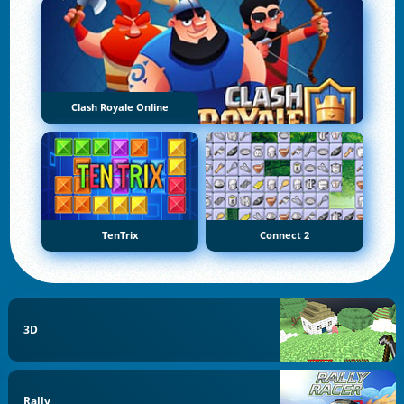
Clash Royale Online
TenTrix
Connect 2
3D
Rally