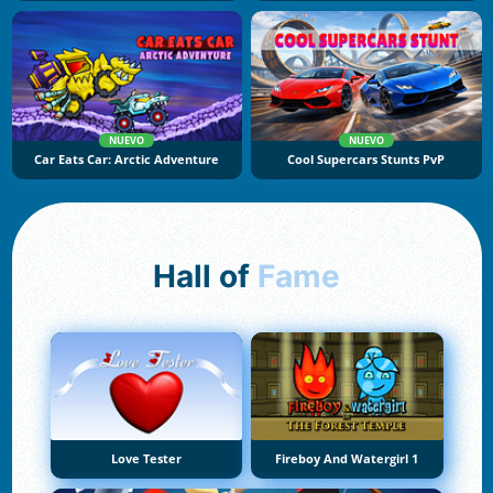
NUEVO
NUEVO
Car Eats Car: Arctic Adventure
Cool Supercars Stunts PvP
Hall of
Fame
Love Tester
Fireboy And Watergirl 1