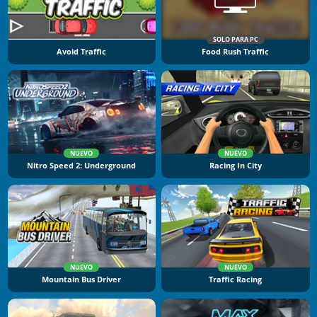
SOLO PARA PC
Avoid Traffic
Food Rush Traffic
NUEVO
NUEVO
Nitro Speed 2: Underground
Racing In City
NUEVO
NUEVO
Mountain Bus Driver
Traffic Racing