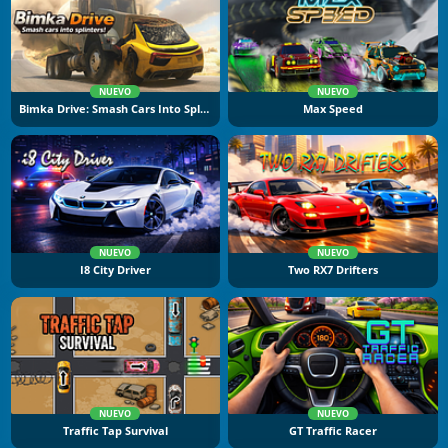
NUEVO
NUEVO
Bimka Drive: Smash Cars Into Splinters
Max Speed
NUEVO
NUEVO
I8 City Driver
Two RX7 Drifters
NUEVO
NUEVO
Traffic Tap Survival
GT Traffic Racer