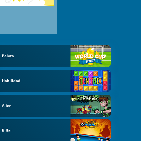
Pelota
Habilidad
Alien
Billar