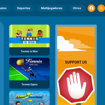
sino
Deportes
Multijugadores
Otros
Tennis Is War
Tennis Open