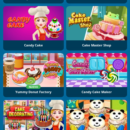
Candy Cake
Cake Master Shop
NUEVO
Yummy Donut Factory
Candy Cake Maker