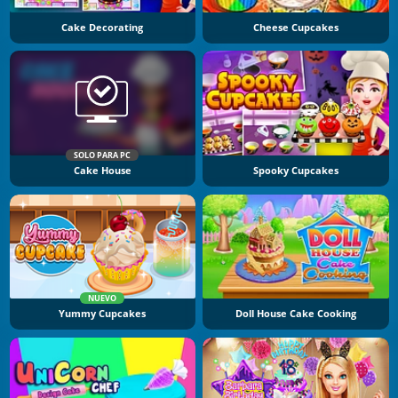
Cake Decorating
Cheese Cupcakes
SOLO PARA PC
Cake House
Spooky Cupcakes
NUEVO
Yummy Cupcakes
Doll House Cake Cooking