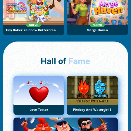
NUEVO
NUEVO
Tiny Baker Rainbow Buttercream Cake
Merge Haven
Hall of
Fame
Love Tester
Fireboy And Watergirl 1