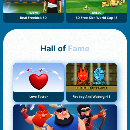
NUEVO
NUEVO
Real Freekick 3D
3D Free Kick World Cup 18
Hall of
Fame
Love Tester
Fireboy And Watergirl 1