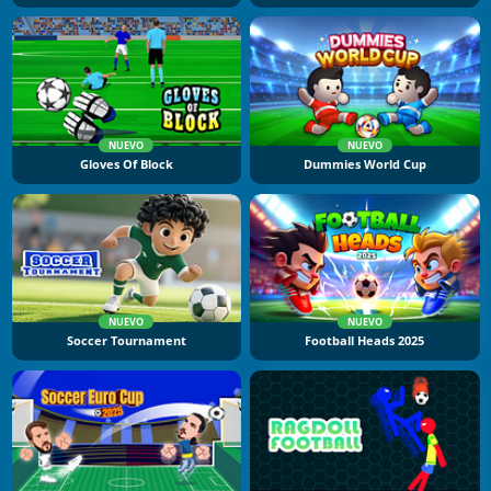
NUEVO
NUEVO
Gloves Of Block
Dummies World Cup
NUEVO
NUEVO
Soccer Tournament
Football Heads 2025